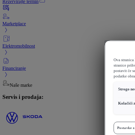
Rezervirajte termin
Marketplace
Elektromobilnost
Ova stranica 
stranice prih
Financiranje
postavit će s
podatke obrađ
Naše marke
Strogo ne
Servis i prodaja:
Kolačići 
Postavke z