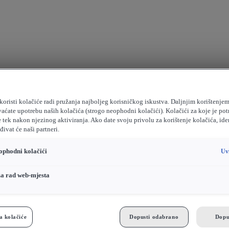
koristi kolačiće radi pružanja najboljeg korisničkog iskustva. Daljnjim korištenje
vaćate upotrebu naših kolačića (strogo neophodni kolačići). Kolačići za koje je pot
e tek nakon njezinog aktiviranja. Ako date svoju privolu za korištenje kolačića, ide
ivat će naši partneri.
ophodni kolačići
Uv
za rad web-mjesta
a kolačiće
Dopusti odabrano
Dopu