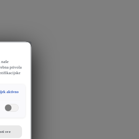
m naše
rebna privola
ntifikacijske
ijek aktivno
sti sve