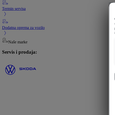
Termin servisa
Dodatna oprema za vozilo
Naše marke
Servis i prodaja: